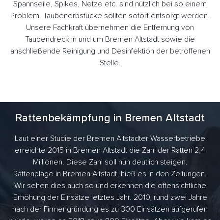
Spannseile, Spikes, Netze etc. sind nützlich bei so einem
Problem. Taubenerbstücke sollten sofort entsorgt werden.
Unsere Fachkraft übernehmen die Entfernung von
Taubendreck in und um Bremen Altstadt sowie die
anschließende Reinigung und Desinfektion der betroffenen
Stelle.
Rattenbekämpfung in Bremen Altstadt
Laut einer Studie der Bremen Altstadter Wasserbetriebe
erreichte 2015 in Bremen Altstadt die Zahl der Ratten 2,4
Millionen. Diese Zahl soll nun deutlich steigen.
Rattenplage in Bremen Altstadt, hieß es in den Zeitungen.
Wir sehen dies auch so und erkennen die offensichtliche
Erhöhung der Einsätze letztes Jahr. 2010, rund zwei Jahre
nach der Firmengründung es zu 300 Einsätzen aufgerufen