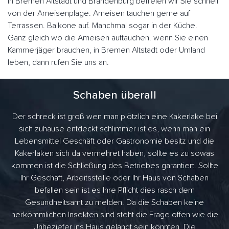
In Bremen Altstadt und Brandenburg befreien wir Sie schnell
von der Ameisenplage. Ameisen tauchen gerne auf
Terrassen. Balkone auf. Manchmal sogar in der Küche.
Ganz gleich wo die Ameisen auftauchen. wenn Sie einen
Kammerjäger brauchen, in Bremen Altstadt oder Umland
leben, dann rufen Sie uns an.
Schaben überall
Der schreck ist groß wen man plötzlich eine Kakerlake bei
sich zuhause entdeckt schlimmer ist es, wenn man ein
Lebensmittel Geschäft oder Gastronomie besitz und die
Kakerlaken sich da vermehret haben, sollte es zu sowas
kommen ist die Schließung des Betriebes garantiert. Sollte
Ihr Geschäft, Arbeitsstelle oder Ihr Haus von Schaben
befallen sein ist es Ihre Pflicht dies rasch dem
Gesundheitsamt zu melden. Da die Schaben keine
herkömmlichen Insekten sind steht die Frage offen wie die
Unheziefer ins Haus gelangt sein könnten. Die