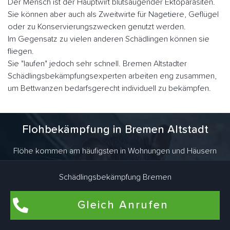
Der Mensch ist der Hauptwirt blutsaugender Ektoparasiten.
Sie können aber auch als Zweitwirte für Nagetiere, Geflügel
oder zu Konservierungszwecken genutzt werden.
Im Gegensatz zu vielen anderen Schädlingen können sie
fliegen.
Sie "laufen" jedoch sehr schnell. Bremen Altstadter
Schädlingsbekämpfungsexperten arbeiten eng zusammen,
um Bettwanzen bedarfsgerecht individuell zu bekämpfen.
Flohbekämpfung in Bremen Altstadt
Flöhe kommen am häufigsten in Wohnungen und Häusern
vor, in denen Haustiere wie Hunde und Katzen leben. Auch
in Wohnräumen, die schon lange nicht mehr von Haustieren
Schädlingsbekämpfung Bremen
bewohnt wurden, können Flöhe brüten. Dafür sind Katze und
Hund des ehemaligen Mieters verantwortlich. Aber es gibt
Gleich Anrufen
noch viel mehr Tiere, die Flöhe ins Haus bringen. Als
Überträger kommen vor allem haarige Vertreter wie Ratten,