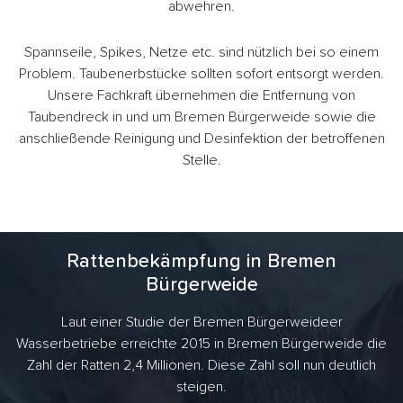
abwehren.
Spannseile, Spikes, Netze etc. sind nützlich bei so einem
Problem. Taubenerbstücke sollten sofort entsorgt werden.
Unsere Fachkraft übernehmen die Entfernung von
Taubendreck in und um Bremen Bürgerweide sowie die
anschließende Reinigung und Desinfektion der betroffenen
Stelle.
Rattenbekämpfung in Bremen
Bürgerweide
Laut einer Studie der Bremen Bürgerweideer
Wasserbetriebe erreichte 2015 in Bremen Bürgerweide die
Zahl der Ratten 2,4 Millionen. Diese Zahl soll nun deutlich
steigen.