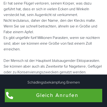
Er hat seine Flügel verloren, seinen Körper, was dazu
geführt hat, dass er sich in vielen Ecken und Winkeln
versteckt hat, sein Augenlicht ist verkümmert.
Nicht lectularius, daher der Name, den der Klecks malte.
Wenn Sie sie schnell betrachten, ähneln sie in Größe und
Fabe einem Apfel.
Es gibt ungefähr fünf Millionen Parasiten, wenn sie nüchtern
sind, aber sie können eine Größe von fast einem Zoll
erreichen.
Der Mensch ist der Hauptwirt blutsaugender Ektoparasiten.
Sie können aber auch als Zweitwirte für Nagetiere, Geflügel
oder zu Konservierungszwecken genutzt werden.
Im Gegensatz zu vielen anderen Schädlingen können sie
Schädlingsbekämpfung Bremen
fliegen.
Sie "laufen" jedoch sehr schnell. Bremen Bürgerweideer
Gleich Anrufen
Schädlingsbekämpfungsexperten arbeiten eng zusammen,
um Bettwanzen bedarfsgerecht individuell zu bekämpfen.