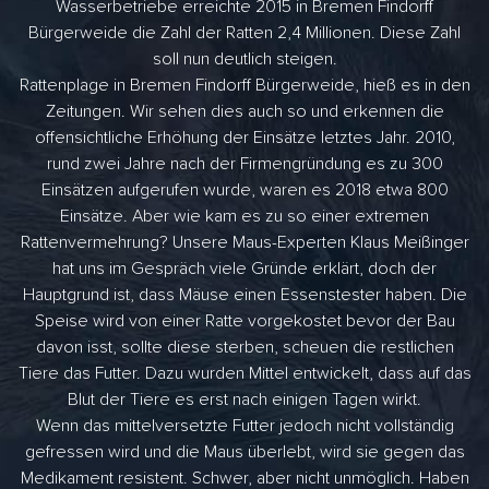
Wasserbetriebe erreichte 2015 in Bremen Findorff
Bürgerweide die Zahl der Ratten 2,4 Millionen. Diese Zahl
soll nun deutlich steigen.
Rattenplage in Bremen Findorff Bürgerweide, hieß es in den
Zeitungen. Wir sehen dies auch so und erkennen die
offensichtliche Erhöhung der Einsätze letztes Jahr. 2010,
rund zwei Jahre nach der Firmengründung es zu 300
Einsätzen aufgerufen wurde, waren es 2018 etwa 800
Einsätze. Aber wie kam es zu so einer extremen
Rattenvermehrung? Unsere Maus-Experten Klaus Meißinger
hat uns im Gespräch viele Gründe erklärt, doch der
Hauptgrund ist, dass Mäuse einen Essenstester haben. Die
Speise wird von einer Ratte vorgekostet bevor der Bau
davon isst, sollte diese sterben, scheuen die restlichen
Tiere das Futter. Dazu wurden Mittel entwickelt, dass auf das
Blut der Tiere es erst nach einigen Tagen wirkt.
Wenn das mittelversetzte Futter jedoch nicht vollständig
gefressen wird und die Maus überlebt, wird sie gegen das
Medikament resistent. Schwer, aber nicht unmöglich. Haben