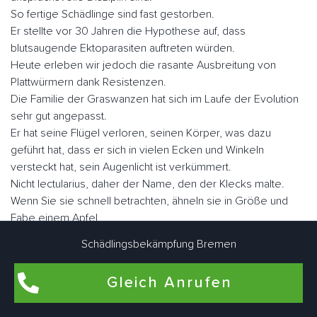
So fertige Schädlinge sind fast gestorben.
Er stellte vor 30 Jahren die Hypothese auf, dass
blutsaugende Ektoparasiten auftreten würden.
Heute erleben wir jedoch die rasante Ausbreitung von
Plattwürmern dank Resistenzen.
Die Familie der Graswanzen hat sich im Laufe der Evolution
sehr gut angepasst.
Er hat seine Flügel verloren, seinen Körper, was dazu
geführt hat, dass er sich in vielen Ecken und Winkeln
versteckt hat, sein Augenlicht ist verkümmert.
Nicht lectularius, daher der Name, den der Klecks malte.
Wenn Sie sie schnell betrachten, ähneln sie in Größe und
Fabe einem Apfel.
Es gibt ungefähr fünf Millionen Parasiten, wenn sie nüchtern
Schädlingsbekämpfung Bremen
sind, aber sie können eine Größe von fast einem Zoll
erreichen.
Gleich Anrufen
Der Mensch ist der Hauptwirt blutsaugender Ektoparasiten.