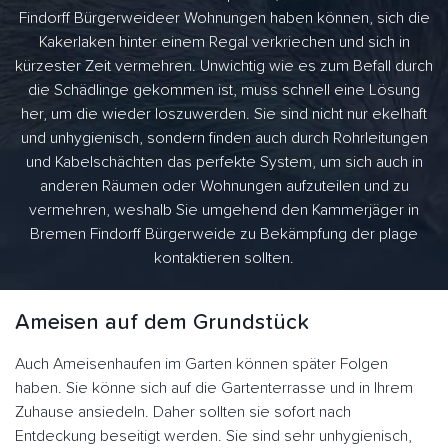
Findorff Bürgerweideer Wohnungen haben können, sich die
Kakerlaken hinter einem Regal verkriechen und sich in
kürzester Zeit vermehren. Unwichtig wie es zum Befall durch
die Schädlinge gekommen ist, muss schnell eine Lösung
her, um die wieder loszuwerden. Sie sind nicht nur ekelhaft
und unhygienisch, sondern finden auch durch Rohrleitungen
und Kabelschächten das perfekte System, um sich auch in
anderen Räumen oder Wohnungen aufzuteilen und zu
vermehren, weshalb Sie umgehend den Kammerjäger in
Bremen Findorff Bürgerweide zu Bekämpfung der plage
kontaktieren sollten.
Ameisen auf dem Grundstück
Auch Ameisenhaufen im Garten können später Folgen
haben. Sie könne sich auf die Gartenterrasse und in Ihrem
Zuhause ansiedeln. Daher sollten sie sofort nach
Entdeckung beseitigt werden. Sie sind sehr unhygienisch,