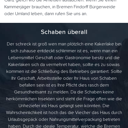
Ganz gleich wo die Ameisen auftauchen. wenn Sie einen
Kammerjäger brauchen, in Bremen Findorff Bürgerweide
oder Umland leben, dann rufen Sie uns an.
Schaben überall
Der schreck ist groß wen man plötzlich eine Kakerlake bei
sich zuhause entdeckt schlimmer ist es, wenn man ein
Lebensmittel Geschäft oder Gastronomie besitz und die
Kakerlaken sich da vermehret haben, sollte es zu sowas
kommen ist die Schließung des Betriebes garantiert. Sollte
Ihr Geschäft, Arbeitsstelle oder Ihr Haus von Schaben
befallen sein ist es Ihre Pflicht dies rasch dem
Gesundheitsamt zu melden. Da die Schaben keine
herkömmlichen Insekten sind steht die Frage offen wie die
Unheziefer ins Haus gelangt sein könnten. Die
Wahrscheinlichkeit ist hoch das die Viecher das Haus durch
Urlaubsgepäck oder Nahrungsmittelverpackung betreten
haben. Durch die ideale Temperatur, welche die Bremen