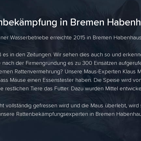
nbekämpfung in Bremen Haben
er Wasserbetriebe erreichte 2015 in Bremen Habenhausen 
es in den Zeitungen. Wir sehen dies auch so und erkenne
ahre nach der Firmengründung es zu 300 Einsätzen aufger
tremen Rattenvermehrung? Unsere Maus-Experten Klaus Me
dass Mäuse einen Essenstester haben. Die Speise wird vo
ie restlichen Tiere das Futter. Dazu wurden Mittel entwicke
ht vollständig gefressen wird und die Maus überlebt, wird
 unsere Rattenbekämpfungsexperten in Bremen Habenhause