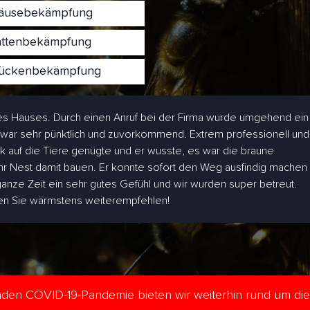
usebekämpfung
ttenbekämpfung
ckenbekämpfung
s Hauses. Durch einen Anruf bei der Firma wurde umgehend ein
 war sehr pünktlich und zuvorkommend. Extrem professionell und
ick auf die Tiere genügte und er wusste, es war die braune
hr Nest damit bauen. Er konnte sofort den Weg ausfindig machen
 ganze Zeit ein sehr gutes Gefühl und wir wurden super betreut.
den Sie wärmstens weiterempfehlen!
enden COVID-19-Pandemie bieten wir weiterhin rund um di