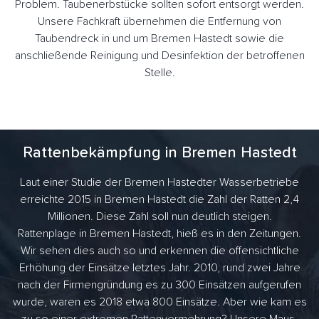
Problem. Taubenerbstücke sollten sofort entsorgt werden.
Unsere Fachkraft übernehmen die Entfernung von
Taubendreck in und um Bremen Hastedt sowie die
anschließende Reinigung und Desinfektion der betroffenen
Stelle.
Rattenbekämpfung in Bremen Hastedt
Laut einer Studie der Bremen Hastedter Wasserbetriebe
erreichte 2015 in Bremen Hastedt die Zahl der Ratten 2,4
Millionen. Diese Zahl soll nun deutlich steigen.
Rattenplage in Bremen Hastedt, hieß es in den Zeitungen.
Wir sehen dies auch so und erkennen die offensichtliche
Erhöhung der Einsätze letztes Jahr. 2010, rund zwei Jahre
nach der Firmengründung es zu 300 Einsätzen aufgerufen
wurde, waren es 2018 etwa 800 Einsätze. Aber wie kam es