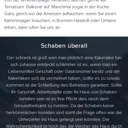
von der Ameisenplage. Ameisen tauchen gerne auf
Terrassen. Balkone auf. Manchmal sogar in der Küche.
Ganz gleich wo die Ameisen auftauchen. wenn Sie einen
Kammerjäger brauchen, in Bremen Hastedt oder Umland
leben, dann rufen Sie uns an.
Schaben überall
Der schreck ist groß wen man plötzlich eine Kakerlake bei
sich zuhause entdeckt schlimmer ist es, wenn man ein
Lebensmittel Geschäft oder Gastronomie besitz und die
Kakerlaken sich da vermehret haben, sollte es zu sowas
kommen ist die Schließung des Betriebes garantiert. Sollte
Ihr Geschäft, Arbeitsstelle oder Ihr Haus von Schaben
befallen sein ist es Ihre Pflicht dies rasch dem
Gesundheitsamt zu melden. Da die Schaben keine
herkömmlichen Insekten sind steht die Frage offen wie die
Unheziefer ins Haus gelangt sein könnten. Die
Wahrscheinlichkeit ist hoch das die Viecher das Haus durch