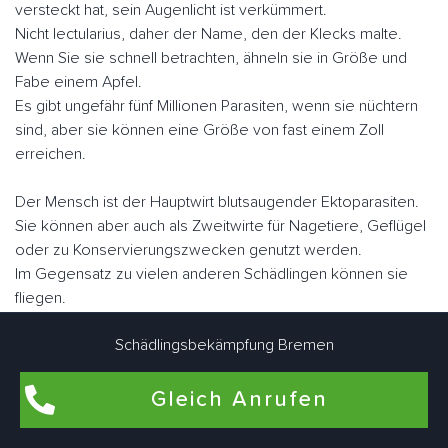
versteckt hat, sein Augenlicht ist verkümmert.
Nicht lectularius, daher der Name, den der Klecks malte.
Wenn Sie sie schnell betrachten, ähneln sie in Größe und
Fabe einem Apfel.
Es gibt ungefähr fünf Millionen Parasiten, wenn sie nüchtern
sind, aber sie können eine Größe von fast einem Zoll
erreichen.
Der Mensch ist der Hauptwirt blutsaugender Ektoparasiten.
Sie können aber auch als Zweitwirte für Nagetiere, Geflügel
oder zu Konservierungszwecken genutzt werden.
Im Gegensatz zu vielen anderen Schädlingen können sie
fliegen.
Sie "laufen" jedoch sehr schnell. Bremen Hemelingener
Schädlingsbekämpfung Bremen
Schädlingsbekämpfungsexperten arbeiten eng zusammen,
um Bettwanzen bedarfsgerecht individuell zu bekämpfen.
Gleich Anrufen