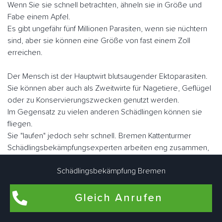
Wenn Sie sie schnell betrachten, ähneln sie in Größe und
Fabe einem Apfel.
Es gibt ungefähr fünf Millionen Parasiten, wenn sie nüchtern
sind, aber sie können eine Größe von fast einem Zoll
erreichen.
Der Mensch ist der Hauptwirt blutsaugender Ektoparasiten.
Sie können aber auch als Zweitwirte für Nagetiere, Geflügel
oder zu Konservierungszwecken genutzt werden.
Im Gegensatz zu vielen anderen Schädlingen können sie
fliegen.
Sie "laufen" jedoch sehr schnell. Bremen Kattenturmer
Schädlingsbekämpfungsexperten arbeiten eng zusammen,
um Bettwanzen bedarfsgerecht individuell zu bekämpfen.
Schädlingsbekämpfung Bremen
Gleich Anrufen
Flohbekämpfung in Bremen Kattenturm
Flöhe kommen am häufigsten in Wohnungen und Häusern