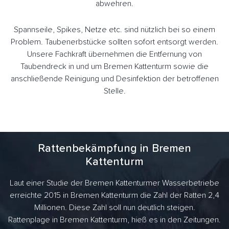
abwehren.
Spannseile, Spikes, Netze etc. sind nützlich bei so einem
Problem. Taubenerbstücke sollten sofort entsorgt werden.
Unsere Fachkraft übernehmen die Entfernung von
Taubendreck in und um Bremen Kattenturm sowie die
anschließende Reinigung und Desinfektion der betroffenen
Stelle.
Rattenbekämpfung in Bremen
Kattenturm
Laut einer Studie der Bremen Kattenturmer Wasserbetriebe
erreichte 2015 in Bremen Kattenturm die Zahl der Ratten 2,4
Millionen. Diese Zahl soll nun deutlich steigen.
Rattenplage in Bremen Kattenturm, hieß es in den Zeitungen.