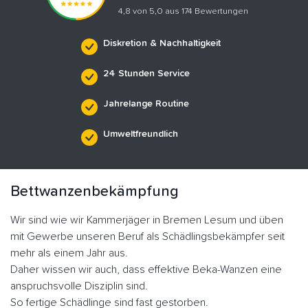
4,8 von 5,0 aus 174 Bewertungen
Diskretion & Nachhaltigkeit
24 Stunden Service
Jahrelange Routine
Umweltfreundlich
Bettwanzenbekämpfung
Wir sind wie wir Kammerjäger in Bremen Lesum und üben
mit Gewerbe unseren Beruf als Schädlingsbekämpfer seit
mehr als einem Jahr aus.
Daher wissen wir auch, dass effektive Beka-Wanzen eine
anspruchsvolle Disziplin sind.
So fertige Schädlinge sind fast gestorben.