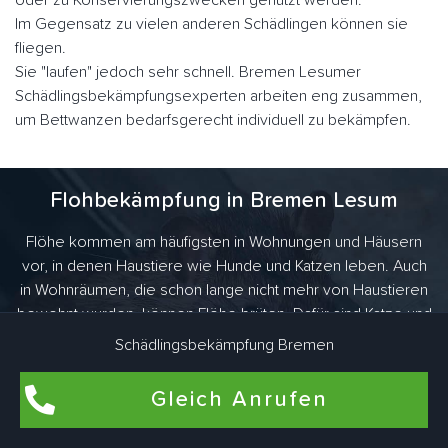
Im Gegensatz zu vielen anderen Schädlingen können sie
fliegen.
Sie "laufen" jedoch sehr schnell. Bremen Lesumer
Schädlingsbekämpfungsexperten arbeiten eng zusammen,
um Bettwanzen bedarfsgerecht individuell zu bekämpfen.
Flohbekämpfung in Bremen Lesum
Flöhe kommen am häufigsten in Wohnungen und Häusern
vor, in denen Haustiere wie Hunde und Katzen leben. Auch
in Wohnräumen, die schon lange nicht mehr von Haustieren
bewohnt wurden, können Flöhe brüten. Dafür sind Katze und
Hund des ehemaligen Mieters verantwortlich. Aber es gibt
Schädlingsbekämpfung Bremen
noch viel mehr Tiere, die Flöhe ins Haus bringen. Als
Überträger kommen vor allem haarige Vertreter wie Ratten,
Gleich Anrufen
Mäuse oder Kaninchen in Frage.