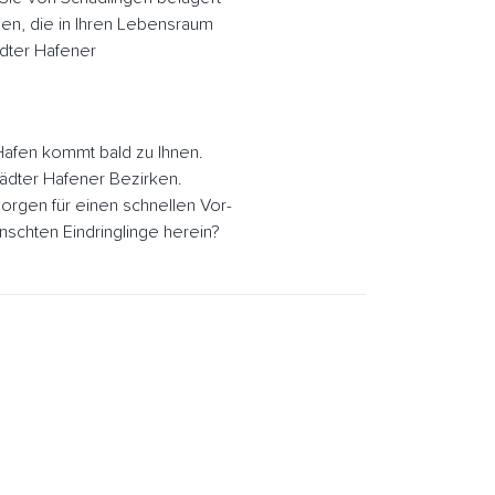
en, die in Ihren Lebensraum
dter Hafener
afen kommt bald zu Ihnen.
tädter Hafener Bezirken.
rgen für einen schnellen Vor-
chten Eindringlinge herein?