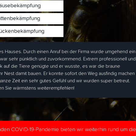
usebekämpfung
ttenbekämpfung
ckenbekämpfung
s Hauses. Durch einen Anruf bei der Firma wurde umgehend ein
 war sehr pünktlich und zuvorkommend. Extrem professionell und
ick auf die Tiere genügte und er wusste, es war die braune
hr Nest damit bauen. Er konnte sofort den Weg ausfindig machen
 ganze Zeit ein sehr gutes Gefühl und wir wurden super betreut.
den Sie wärmstens weiterempfehlen!
enden COVID-19-Pandemie bieten wir weiterhin rund um di