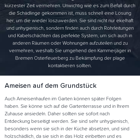
kürzester Zeit vermehren. Unwichtig wie es zum Befall durch
die Schädlinge gekommen ist, muss schnell eine Lösung
her, um die wieder loszuwerden. Sie sind nicht nur ekelhaft
und unhygienisch, sondern finden auch durch Rohrleitungen
und Kabelschächten das perfekte System, um sich auch in
anderen Räumen oder Wohnungen aufzuteilen und zu
vermehren, weshalb Sie umgehend den Kammerjäger in
Bremen Osterfeuerberg zu Bekämpfung der plage
kontaktieren sollten.
Ameisen auf dem Grundstück
Auch Ameisenhaufen im Garten können später Folgen
haben. Sie könne sich auf die Gartenterrasse und in Ihrem
Zuhause ansiedeln. Daher sollten sie sofort nach
Entdeckung beseitigt werden. Sie sind sehr unhygienisch,
besonders wenn sie sich in der Küche absetzen, und sind
holzschädlich, da sie sich in das Holz einbetten und es