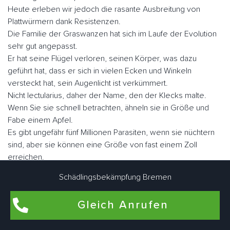
Heute erleben wir jedoch die rasante Ausbreitung von
Plattwürmern dank Resistenzen.
Die Familie der Graswanzen hat sich im Laufe der Evolution
sehr gut angepasst.
Er hat seine Flügel verloren, seinen Körper, was dazu
geführt hat, dass er sich in vielen Ecken und Winkeln
versteckt hat, sein Augenlicht ist verkümmert.
Nicht lectularius, daher der Name, den der Klecks malte.
Wenn Sie sie schnell betrachten, ähneln sie in Größe und
Fabe einem Apfel.
Es gibt ungefähr fünf Millionen Parasiten, wenn sie nüchtern
sind, aber sie können eine Größe von fast einem Zoll
erreichen.
Schädlingsbekämpfung Bremen
Der Mensch ist der Hauptwirt blutsaugender Ektoparasiten.
Sie können aber auch als Zweitwirte für Nagetiere, Geflügel
Gleich Anrufen
oder zu Konservierungszwecken genutzt werden.
Im Gegensatz zu vielen anderen Schädlingen können sie