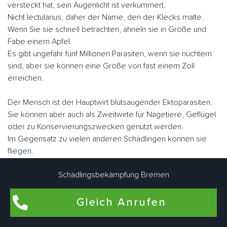
versteckt hat, sein Augenlicht ist verkümmert.
Nicht lectularius, daher der Name, den der Klecks malte.
Wenn Sie sie schnell betrachten, ähneln sie in Größe und
Fabe einem Apfel.
Es gibt ungefähr fünf Millionen Parasiten, wenn sie nüchtern
sind, aber sie können eine Größe von fast einem Zoll
erreichen.
Der Mensch ist der Hauptwirt blutsaugender Ektoparasiten.
Sie können aber auch als Zweitwirte für Nagetiere, Geflügel
oder zu Konservierungszwecken genutzt werden.
Im Gegensatz zu vielen anderen Schädlingen können sie
fliegen.
Sie "laufen" jedoch sehr schnell. Bremen Steffensweger
Schädlingsbekämpfung Bremen
Schädlingsbekämpfungsexperten arbeiten eng zusammen,
um Bettwanzen bedarfsgerecht individuell zu bekämpfen.
Gleich Anrufen