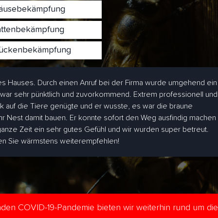
usebekämpfung
ttenbekämpfung
ckenbekämpfung
s Hauses. Durch einen Anruf bei der Firma wurde umgehend ein
 war sehr pünktlich und zuvorkommend. Extrem professionell und
ick auf die Tiere genügte und er wusste, es war die braune
hr Nest damit bauen. Er konnte sofort den Weg ausfindig machen
 ganze Zeit ein sehr gutes Gefühl und wir wurden super betreut.
den Sie wärmstens weiterempfehlen!
enden COVID-19-Pandemie bieten wir weiterhin rund um di